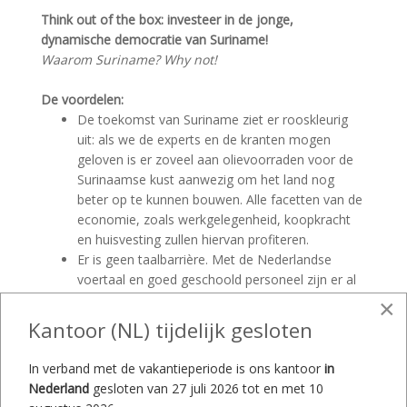
Think out of the box: investeer in de jonge,
dynamische democratie van Suriname!
Waarom Suriname? Why not!
De voordelen:
De toekomst van Suriname ziet er rooskleurig
uit: als we de experts en de kranten mogen
geloven is er zoveel aan olievoorraden voor de
Surinaamse kust aanwezig om het land nog
beter op te kunnen bouwen. Alle facetten van de
economie, zoals werkgelegenheid, koopkracht
en huisvesting zullen hiervan profiteren.
Er is geen taalbarrière. Met de Nederlandse
voertaal en goed geschoold personeel zijn er al
legio goedlopende klantcontactcentra geopend
×
in Suriname. U kunt uw zaken gewoon in het
Kantoor (NL) tijdelijk gesloten
Nederlands voeren, dat is wel zo prettig!
De economie en het bankwezen zijn al verweven
In verband met de vakantieperiode is ons kantoor
in
met de US Dollar en de Euro. Betalingen en
Nederland
gesloten van 27 juli 2026 tot en met 10
opnames zijn hierdoor relatief makkelijk te doen.