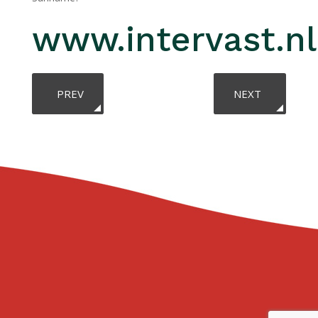
www.intervast.nl
PREVIOUS ARTICLE: JOUW WONING, ONZE MISSIE. 
NEXT ARTICLE:
PREV
NEXT