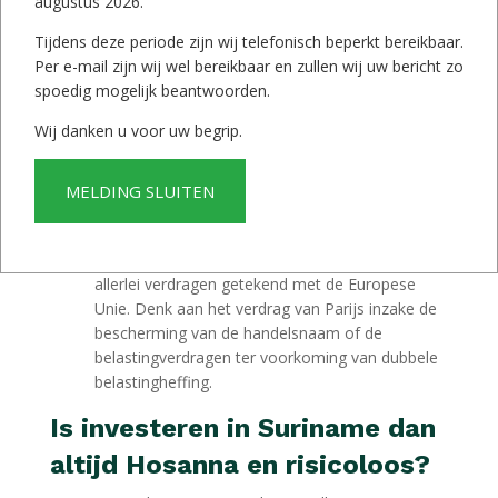
augustus 2026.
Waardestijging van onroerend goed zijn de
afgelopen 10 jaar meer dan verdubbeld!
Tijdens deze periode zijn wij telefonisch beperkt bereikbaar.
(Investeringen uit het verleden geven geen
Per e-mail zijn wij wel bereikbaar en zullen wij uw bericht zo
garantie voor de toekomst)
spoedig mogelijk beantwoorden.
Buitenlandse oliemaatschappijen staan te
Wij danken u voor uw begrip.
springen om in Suriname te investeren.
Suriname is een kolonie van Nederland geweest
en dat vindt je ook terug in het wetssysteem,
MELDING SLUITEN
wetboeken en rechtspraak, die, uitzonderingen
daargelaten, goed te vergelijken zijn met de
Nederlandse wet. Bovendien heeft Suriname
allerlei verdragen getekend met de Europese
Unie. Denk aan het verdrag van Parijs inzake de
bescherming van de handelsnaam of de
belastingverdragen ter voorkoming van dubbele
belastingheffing.
Is investeren in Suriname dan
altijd Hosanna en risicoloos?