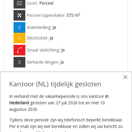
Soort:
Perceel
2
Perceel oppervlakte:
375 m
Waterleiding:
Ja
Electriciteit:
Ja
Straat Verlichting:
Ja
Verharde Wegen:
Ja
×
Kantoor (NL) tijdelijk gesloten
[
wat is dit?
]
Perceels ID:
Aanwezig
Plattegrond:
N.V.T.
In verband met de vakantieperiode is ons kantoor
in
Nederland
gesloten van 27 juli 2026 tot en met 10
Perceel/Project-kaart:
Bekijken
augustus 2026.
Tijdens deze periode zijn wij telefonisch beperkt bereikbaar.
Per e-mail zijn wij wel bereikbaar en zullen wij uw bericht zo
Onze werkwijze