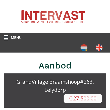
Selecteer de taal
Aanbod
GrandVillage Braamshoop#263,
Lelydorp
€
27.500,00