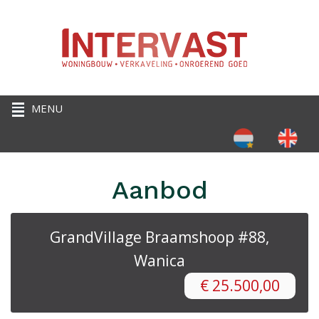
Selecteer de taal
Aanbod
GrandVillage Braamshoop #88,
Wanica
€
25.500,00