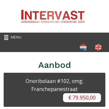
Selecteer de taal
Aanbod
Onoribolaan #102, omg.
Franchepanestraat
€
79.950,00