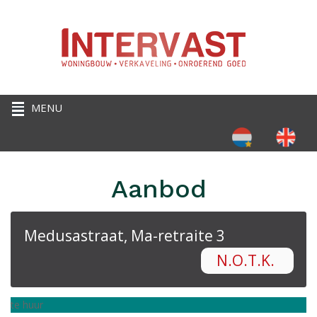
Selecteer de taal
Aanbod
Medusastraat, Ma-retraite 3
N.O.T.K.
te huur