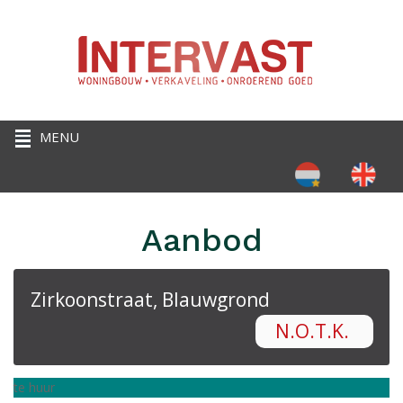
Selecteer de taal
Aanbod
Zirkoonstraat, Blauwgrond
N.O.T.K.
te huur