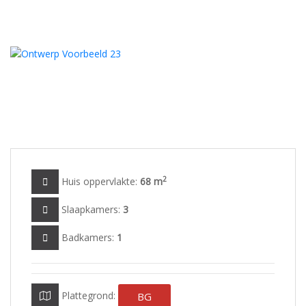
2
Huis oppervlakte:
68 m
Slaapkamers:
3
Badkamers:
1
Plattegrond:
BG