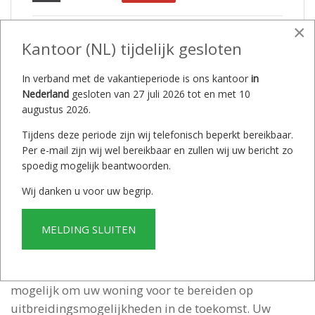
×
Onze werkwijze
Kantoor (NL) tijdelijk gesloten
Bekijk financieringsmogelijkheden
In verband met de vakantieperiode is ons kantoor
in
Nederland
gesloten van 27 juli 2026 tot en met 10
Interesse?
Neem contact op
augustus 2026.
Tijdens deze periode zijn wij telefonisch beperkt bereikbaar.
Per e-mail zijn wij wel bereikbaar en zullen wij uw bericht zo
spoedig mogelijk beantwoorden.
Wij danken u voor uw begrip.
MELDING SLUITEN
Intervast bouwt en ontwerpt elke woning geheel op
maat naar wens en budget. Elk budget is toereikend
om uw (droom)woning te realiseren. Eveneens is het
mogelijk om uw woning voor te bereiden op
uitbreidingsmogelijkheden in de toekomst. Uw