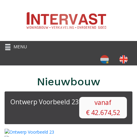
Selecteer de taal
Nieuwbouw
Ontwerp Voorbeeld 23
vanaf
€
42.674,52