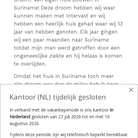
Suriname! Deze droom hebben wij waar
kunnen maken met Intervast en wij
hebben een heerlijk huis gehad waar wij 13
jaar van hebben genoten. Elk jaar gingen
wij een paar maanden naar Suriname
totdat mijn man werd getroffen door een
ongeneeslijke ziekte en hij helaas is komen
te overlijden.
Omdat het huis in Suriname toch meer
zijn droom was dan de mijne heb ik toen
×
besloten het huis te verkopen. Ik heb na 13
Kantoor (NL) tijdelijk gesloten
jaar weer contact opgenomen met
Intervast en ik kan niet anders zeggen dan
In verband met de vakantieperiode is ons kantoor
in
dat zij ook nu weer uitstekend werk
Nederland
gesloten van 27 juli 2026 tot en met 10
augustus 2026.
hebben verricht. Door hun goede kennis
van de lokale huizenmarkt hebben wij
Tijdens deze periode zijn wij telefonisch beperkt bereikbaar.