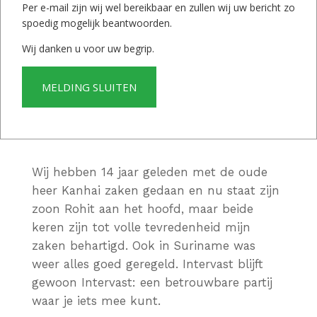
gezamenlijk een courante prijs bepaald en
Per e-mail zijn wij wel bereikbaar en zullen wij uw bericht zo
spoedig mogelijk beantwoorden.
jawel: binnen vier maanden vonden zij een
geschikte koper en in de twee maanden
Wij danken u voor uw begrip.
daarna was alles geregeld en is het huis
overgedragen aan de nieuwe eigenaar. Ik
MELDING SLUITEN
ben Intervast dankbaar voor hun goede
zorgen én ontzorgen.
Wij hebben 14 jaar geleden met de oude
heer Kanhai zaken gedaan en nu staat zijn
zoon Rohit aan het hoofd, maar beide
keren zijn tot volle tevredenheid mijn
zaken behartigd. Ook in Suriname was
weer alles goed geregeld. Intervast blijft
gewoon Intervast: een betrouwbare partij
waar je iets mee kunt.