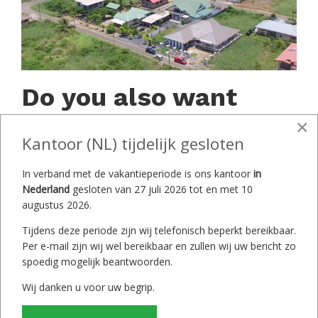
Do you also want
×
beautiful (aerial)
Kantoor (NL) tijdelijk gesloten
photos of your home
In verband met de vakantieperiode is ons kantoor
in
Nederland
gesloten van 27 juli 2026 tot en met 10
or plot?
augustus 2026.
Tijdens deze periode zijn wij telefonisch beperkt bereikbaar.
Per e-mail zijn wij wel bereikbaar en zullen wij uw bericht zo
spoedig mogelijk beantwoorden.
Intervast has a high-tech drone and is
Wij danken u voor uw begrip.
capable of photographing your item from